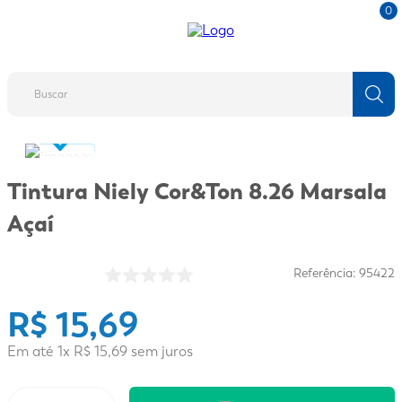
0
Buscar
TERMOS MAIS BUSCADOS
1
º
fralda
Tintura Niely Cor&Ton 8.26 Marsala
2
º
protetor solar
Açaí
3
º
desodorante
4
º
pantene
Referência
:
95422
5
º
dove
R$
15
,
69
6
º
adeforte turbo
Em até
1
x
R$
15
,
69
sem juros
7
º
sabonete líquido
8
º
mounjaro