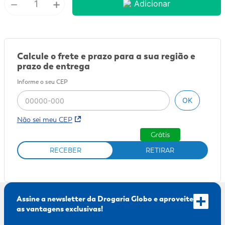
－
+
Adicionar
9
º
fralda xg
10
º
shampoo
Calcule o frete e prazo para a sua região e
prazo de entrega
Informe o seu CEP
OK
Não sei meu CEP
Grátis
RECEBER
RETIRAR
Assine a newsletter da Drogaria Globo e aproveite
as vantagens exclusivas!