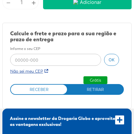
－
+
Adicionar
9
º
mounjaro
10
º
fralda xg
Calcule o frete e prazo para a sua região e
prazo de entrega
Informe o seu CEP
OK
Não sei meu CEP
Grátis
RECEBER
RETIRAR
Assine a newsletter da Drogaria Globo e aproveite
as vantagens exclusivas!