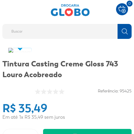
0
Buscar
TERMOS MAIS BUSCADOS
1
º
fralda
Tintura Casting Creme Gloss 743
2
º
protetor solar
Louro Acobreado
3
º
desodorante
4
º
pantene
Referência
:
95425
5
º
dove
R$
35
,
49
6
º
adeforte turbo
Em até
1
x
R$
35
,
49
sem juros
7
º
sabonete líquido
8
º
shampoo