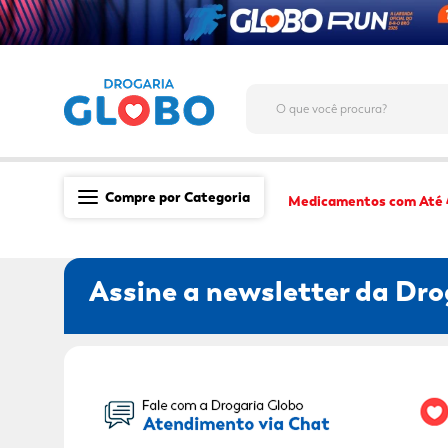
O que você procura?
Compre por Categoria
Medicamentos com Até
Saúde
Assine a newsletter da Dro
Medicamentos
Dermocosméticos
Mãe e Filho
Seu Nome:
Higiene & Beleza
Conveniência
Promoções