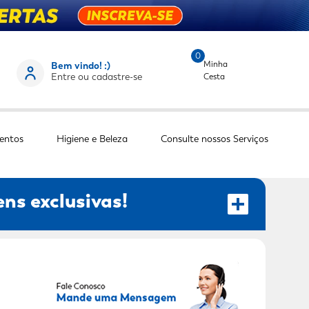
0
Minha
Bem vindo! :)
Entre ou cadastre-se
Cesta
entos
Higiene e Beleza
Consulte nossos Serviços
ns exclusivas!
RECEBER OFERTAS EXCLUSIVAS!