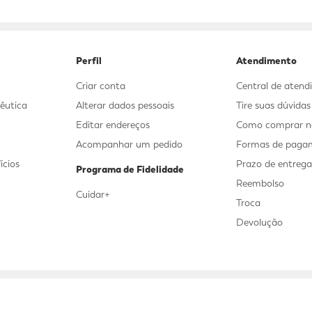
9
º
mounjaro
10
º
fralda xg
Perfil
Atendimento
Criar conta
Central de aten
êutica
Alterar dados pessoais
Tire suas dúvida
Editar endereços
Como comprar no
Acompanhar um pedido
Formas de paga
ícios
Prazo de entreg
Programa de Fidelidade
Reembolso
Cuidar+
Troca
Devolução