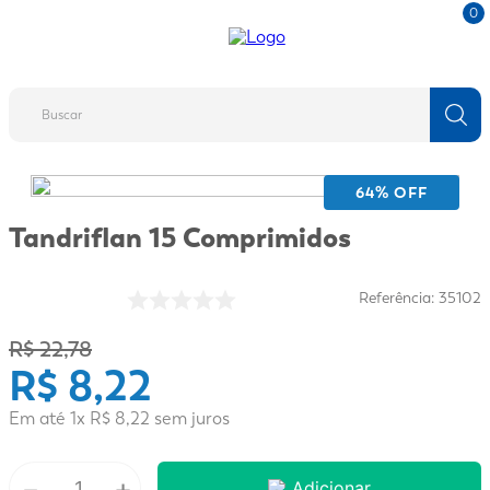
0
Buscar
TERMOS MAIS BUSCADOS
64
% OFF
1
º
fralda
Tandriflan 15 Comprimidos
2
º
protetor solar
3
º
desodorante
Referência
:
35102
4
º
pantene
R$
22
,
78
R$
8
,
22
5
º
dove
6
º
fralda xg
Em até
1
x
R$
8
,
22
sem juros
7
º
mounjaro
－
+
8
º
shampoo
Adicionar