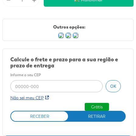
9
º
sabonete líquido
10
º
adeforte turbo
Outros opções:
Calcule o frete e prazo para a sua região e
prazo de entrega
Informe o seu CEP
OK
Não sei meu CEP
Grátis
RECEBER
RETIRAR