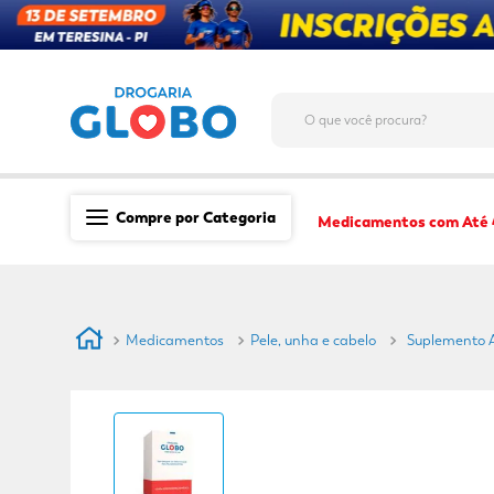
O que você procura?
Compre por Categoria
Medicamentos com Até
Saúde
Medicamentos
Medicamentos
Pele, unha e cabelo
Suplemento 
Dermocosméticos
Mãe e Filho
Higiene & Beleza
Conveniência
Promoções