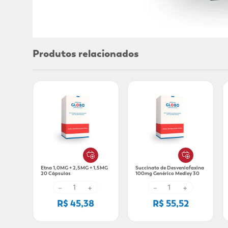
Produtos relacionados
Etna 1,0MG + 2,5MG + 1,5MG
Succinato de Desvenlafaxina
20 Cápsulas
100mg Genérico Medley 30
Comprimidos
－
+
－
+
R$ 45,38
R$ 55,52