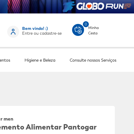
0
Minha
Bem vindo! :)
Entre ou cadastre-se
Cesta
entos
Higiene e Beleza
Consulte nossos Serviços
ar men
emento Alimentar Pantogar