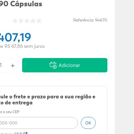
90 Cápsulas
Referência
:
94670
407
,
19
6
x
R$
67
,
86
sem juros
+
Adicionar
ule o frete e prazo para a sua região e
o de entrega
e o seu CEP
OK