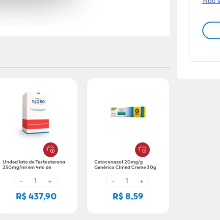
Não 
Undecilato de Testosterona
Cetoconazol 20mg/g
250mg/ml em 4ml de
Genérico Cimed Creme 30g
Solução Injetável
－
+
－
+
R$ 437,90
R$ 8,59