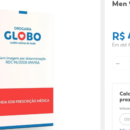
9
º
mounjaro
Men 
10
º
fralda xg
R$
Em até
－
Calc
praz
Inform