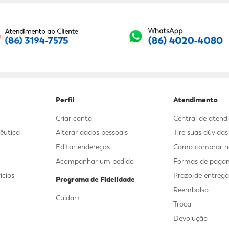
Seu E-mail:
Perfil
Atendimento
Criar conta
Central de aten
êutica
Alterar dados pessoais
Tire suas dúvida
Editar endereços
Como comprar no
Acompanhar um pedido
Formas de paga
ícios
Prazo de entreg
Programa de Fidelidade
Reembolso
Cuidar+
Troca
Devolução