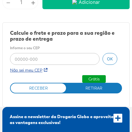
－
+
Adicionar
9
º
sabonete líquido
10
º
adeforte turbo
Calcule o frete e prazo para a sua região e
prazo de entrega
Informe o seu CEP
OK
Não sei meu CEP
Grátis
RECEBER
RETIRAR
Assine a newsletter da Drogaria Globo e aproveite
as vantagens exclusivas!