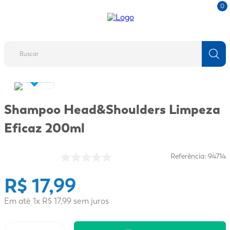
0
Buscar
TERMOS MAIS BUSCADOS
1
º
fralda
Shampoo Head&Shoulders Limpeza
2
º
protetor solar
Eficaz 200ml
3
º
desodorante
4
º
pantene
Referência
:
94714
5
º
dove
R$
17
,
99
6
º
fralda xg
Em até
1
x
R$
17
,
99
sem juros
7
º
mounjaro
8
º
shampoo