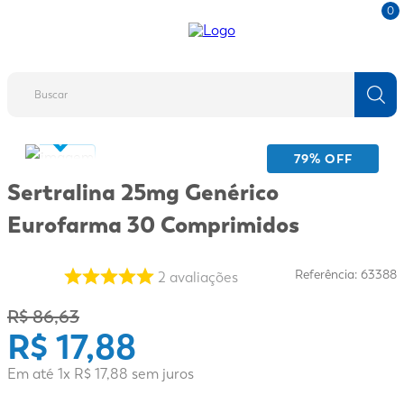
0
Buscar
TERMOS MAIS BUSCADOS
79
% OFF
1
º
fralda
Sertralina 25mg Genérico
2
º
protetor solar
Eurofarma 30 Comprimidos
3
º
desodorante
4
º
pantene
Referência
:
63388
2
avaliações
5
º
dove
R$
86
,
63
R$
17
,
88
6
º
adeforte turbo
7
º
sabonete líquido
Em até
1
x
R$
17
,
88
sem juros
8
º
mounjaro