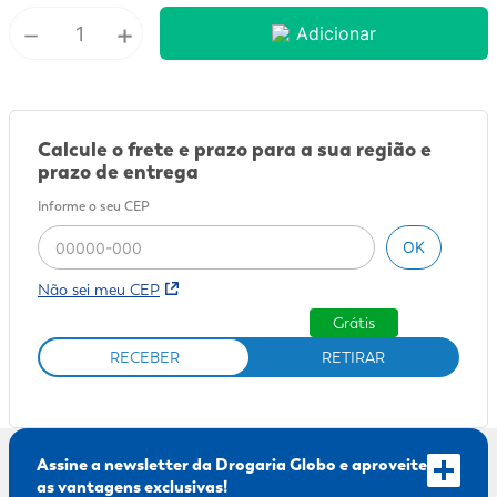
－
+
Adicionar
9
º
fralda xg
10
º
shampoo
Calcule o frete e prazo para a sua região e
prazo de entrega
Informe o seu CEP
OK
Não sei meu CEP
Grátis
RECEBER
RETIRAR
Assine a newsletter da Drogaria Globo e aproveite
as vantagens exclusivas!