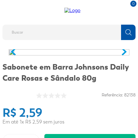
0
Buscar
TERMOS MAIS BUSCADOS
1
º
fralda
Sabonete em Barra Johnsons Daily
2
º
protetor solar
Care Rosas e Sândalo 80g
3
º
desodorante
4
º
pantene
Referência
:
82138
5
º
dove
R$
2
,
59
6
º
fralda xg
Em até
1
x
R$
2
,
59
sem juros
7
º
mounjaro
8
º
shampoo