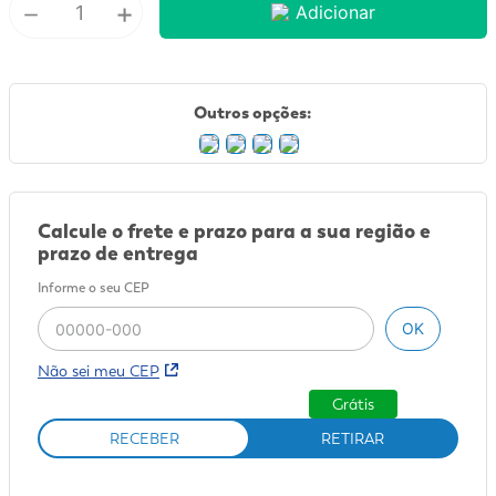
－
+
Adicionar
9
º
sabonete líquido
10
º
adeforte turbo
Outros opções:
Calcule o frete e prazo para a sua região e
prazo de entrega
Informe o seu CEP
OK
Não sei meu CEP
Grátis
RECEBER
RETIRAR