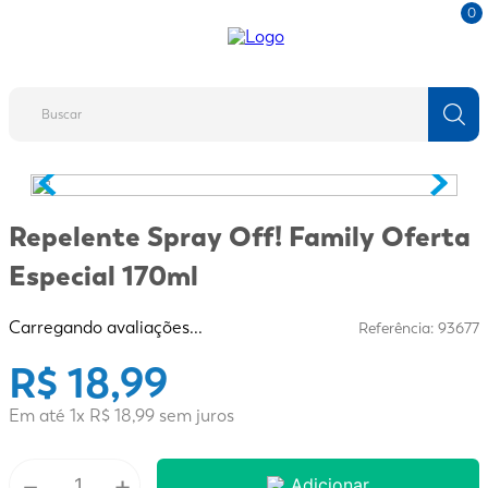
0
Repelente Spray Off! Family Oferta
Especial 170ml
Carregando avaliações...
Referência
:
93677
R$
18
,
99
Em até
1
x
R$
18
,
99
sem juros
－
+
Adicionar