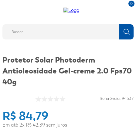
0
Buscar
TERMOS MAIS BUSCADOS
Protetor Solar Photoderm
1
º
fralda
Antioleosidade Gel-creme 2.0 Fps70
2
º
protetor solar
40g
3
º
desodorante
4
º
pantene
Referência
:
94537
5
º
dove
R$
84
,
79
6
º
fralda xg
7
º
mounjaro
Em até
2
x
R$
42
,
39
sem juros
8
º
shampoo