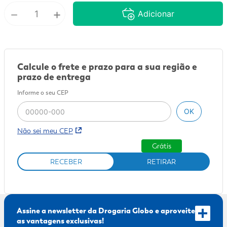
－
+
Adicionar
9
º
sabonete líquido
10
º
adeforte turbo
Calcule o frete e prazo para a sua região e
prazo de entrega
Informe o seu CEP
OK
Não sei meu CEP
Grátis
RECEBER
RETIRAR
Assine a newsletter da Drogaria Globo e aproveite
as vantagens exclusivas!