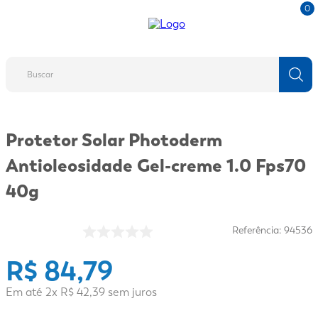
0
Buscar
TERMOS MAIS BUSCADOS
Protetor Solar Photoderm
1
º
fralda
Antioleosidade Gel-creme 1.0 Fps70
2
º
protetor solar
40g
3
º
desodorante
4
º
pantene
Referência
:
94536
5
º
dove
R$
84
,
79
6
º
adeforte turbo
7
º
sabonete líquido
Em até
2
x
R$
42
,
39
sem juros
8
º
mounjaro