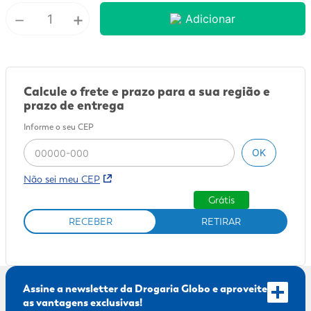
－
+
Adicionar
9
º
fralda xg
10
º
shampoo
Calcule o frete e prazo para a sua região e
prazo de entrega
Informe o seu CEP
OK
Não sei meu CEP
Grátis
RECEBER
RETIRAR
Assine a newsletter da Drogaria Globo e aproveite
as vantagens exclusivas!