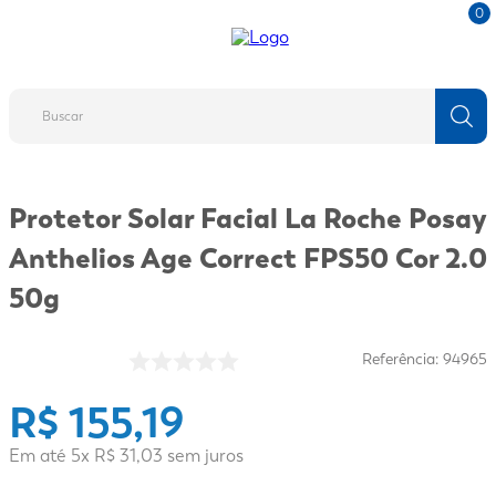
0
Buscar
TERMOS MAIS BUSCADOS
Protetor Solar Facial La Roche Posay
1
º
fralda
Anthelios Age Correct FPS50 Cor 2.0
2
º
protetor solar
50g
3
º
desodorante
4
º
pantene
Referência
:
94965
5
º
dove
R$
155
,
19
6
º
adeforte turbo
7
º
sabonete líquido
Em até
5
x
R$
31
,
03
sem juros
8
º
shampoo