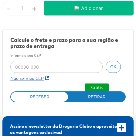
－
+
Adicionar
9
º
mounjaro
10
º
fralda xg
Calcule o frete e prazo para a sua região e
prazo de entrega
Informe o seu CEP
OK
Não sei meu CEP
Grátis
RECEBER
RETIRAR
Assine a newsletter da Drogaria Globo e aproveite
as vantagens exclusivas!