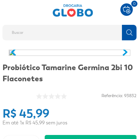
0
Buscar
TERMOS MAIS BUSCADOS
1
º
fralda
Probiótico Tamarine Germina 2bi 10
2
º
protetor solar
Flaconetes
3
º
desodorante
4
º
pantene
Referência
:
93832
5
º
dove
R$
45
,
99
6
º
fralda xg
Em até
1
x
R$
45
,
99
sem juros
7
º
mounjaro
8
º
shampoo