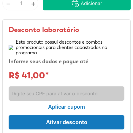
－
+
Adicionar
9
º
sabonete líquido
10
º
adeforte turbo
Desconto laboratório
Este produto possui descontos e combos
promocionais para clientes cadastrados no
programa.
Informe seus dados e pague até
R$ 41,00
*
Aplicar cupom
Ativar desconto