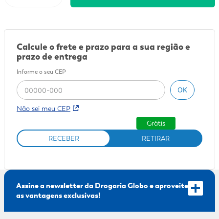
9
º
sabonete líquido
10
º
adeforte turbo
Calcule o frete e prazo para a sua região e
prazo de entrega
Informe o seu CEP
OK
Não sei meu CEP
Grátis
RECEBER
RETIRAR
Assine a newsletter da Drogaria Globo e aproveite
as vantagens exclusivas!