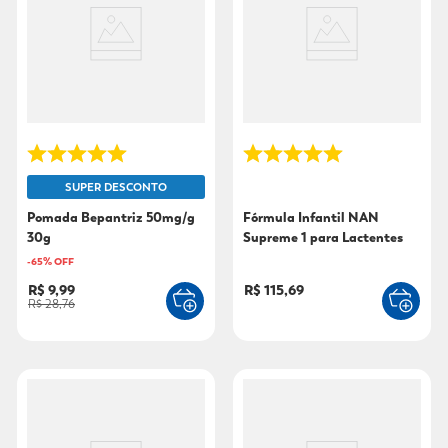
9
º
mounjaro
10
º
fralda xg
SUPER DESCONTO
Pomada Bepantriz 50mg/g
Fórmula Infantil NAN
30g
Supreme 1 para Lactentes
800g
-
65
% OFF
R$ 9,99
R$ 115,69
R$ 28,76