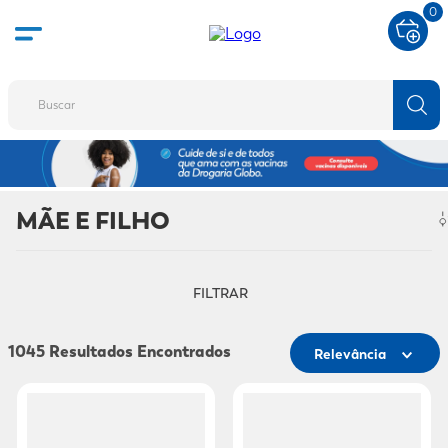
0
Buscar
TERMOS MAIS BUSCADOS
1
º
fralda
MÃE E FILHO
2
º
protetor solar
3
º
desodorante
FILTRAR
4
º
pantene
5
º
dove
1045
Relevância
6
º
adeforte turbo
7
º
sabonete líquido
8
º
shampoo