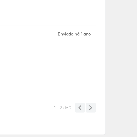
Enviado há
1 ano
1 - 2
de
2