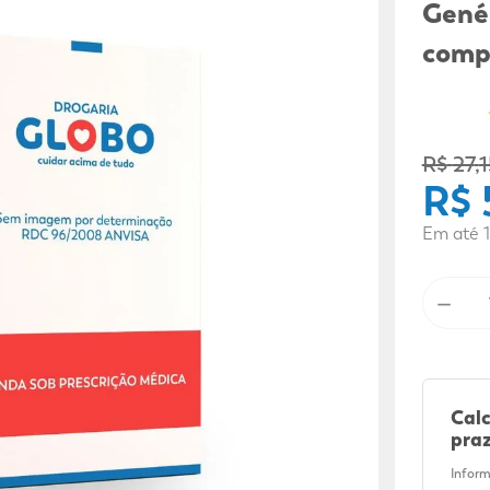
9
º
sabonete líquido
Gené
10
º
adeforte turbo
comp
R$
27
,
1
R$
Em até
1
－
Calc
praz
Inform