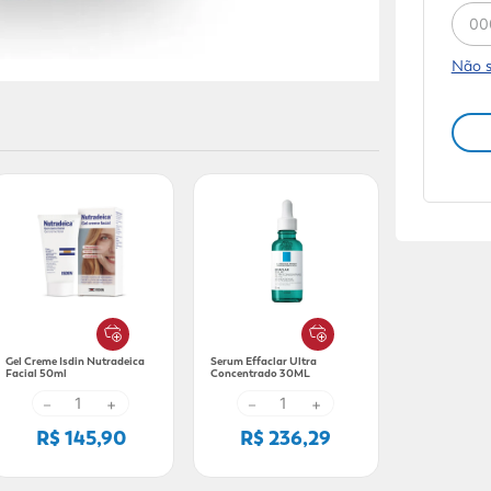
Não 
Gel Creme Isdin Nutradeica
Serum Effaclar Ultra
Facial 50ml
Concentrado 30ML
－
+
－
+
R$ 145,90
R$ 236,29