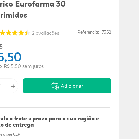
rico Eurofarma 30
rimidos
Referência
:
17352
2
avaliações
5
5
,
50
x
R$
5
,
50
sem juros
+
Adicionar
ule o frete e prazo para a sua região e
o de entrega
e o seu CEP