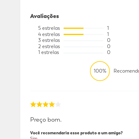
Avaliações
5
estrelas
1
4
estrelas
1
3
estrelas
0
2
estrelas
0
1
estrelas
0
100%
Recomenda
Preço bom.
Você recomendaria esse produto a um amigo?
Sim