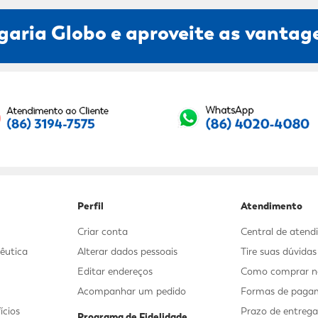
garia Globo e aproveite as vantage
Seu E-mail:
Perfil
Atendimento
Criar conta
Central de aten
êutica
Alterar dados pessoais
Tire suas dúvida
Editar endereços
Como comprar no
Acompanhar um pedido
Formas de paga
ícios
Prazo de entreg
Programa de Fidelidade