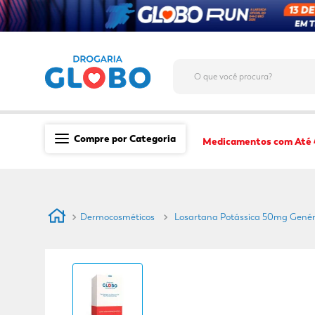
O que você procura?
Compre por Categoria
Medicamentos com Até
Saúde
Medicamentos
Dermocosméticos
Losartana Potássica 50mg Genér
Dermocosméticos
Mãe e Filho
Higiene & Beleza
Conveniência
Promoções