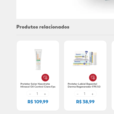
Produtos relacionados
Protetor Solar Neostrata
Protetor Labial Bepantol
Minesol Oil Control Clara Fps
Derma Regenerador FPS 50
70 40G
4,5G
－
+
－
+
R$ 109,99
R$ 38,99