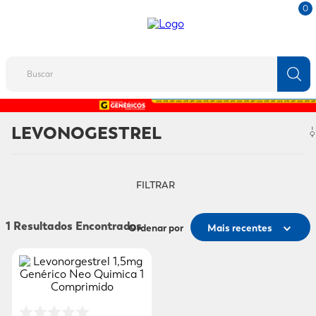
0
Buscar
TERMOS MAIS BUSCADOS
LEVONOGESTREL
1
º
fralda
2
º
protetor solar
FILTRAR
3
º
desodorante
4
º
pantene
1
Ordenar por
Mais recentes
5
º
dove
6
º
adeforte turbo
7
º
sabonete líquido
8
º
shampoo