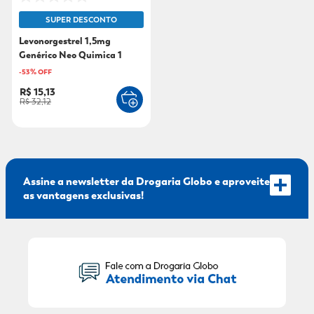
SUPER DESCONTO
9
º
mounjaro
Levonorgestrel 1,5mg
10
º
fralda xg
Genérico Neo Quimica 1
Comprimido
-
53
% OFF
R$ 15,13
R$ 32,12
Assine a newsletter da Drogaria Globo e aproveite
as vantagens exclusivas!
Seu Nome: