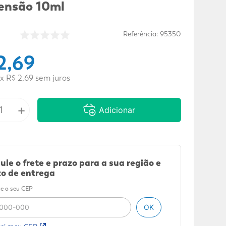
ensão 10ml
Referência
:
95350
2
,
69
x
R$
2
,
69
sem juros
+
Adicionar
ule o frete e prazo para a sua região e
o de entrega
e o seu CEP
OK