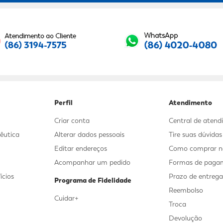
Seu E-mail:
Perfil
Atendimento
Criar conta
Central de aten
êutica
Alterar dados pessoais
Tire suas dúvida
Editar endereços
Como comprar no
Acompanhar um pedido
Formas de paga
ícios
Prazo de entreg
Programa de Fidelidade
Reembolso
Cuidar+
Troca
Devolução