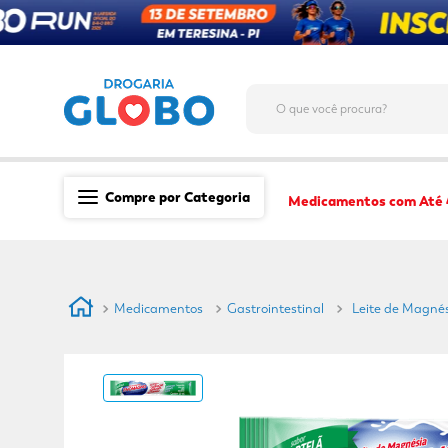
O que você procura?
Compre por Categoria
Medicamentos com Até
Saúde
Medicamentos
Medicamentos
Gastrointestinal
Leite de Magné
Dermocosméticos
Mãe e Filho
Higiene & Beleza
Conveniência
Promoções