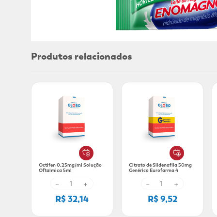
Adicional
Adicional
Produtos relacionados
Octifen 0,25mg/ml Solução
Citrato de Sildenafila 50mg
Oftalmica 5ml
Genérico Eurofarma 4
Comprimidos
－
+
－
+
R$ 32,14
R$ 9,52