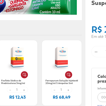
9
º
sabonete líquido
Susp
10
º
adeforte turbo
R$
Em até
1
－
Calc
praz
Fosfato Sódico de
Ferropurum Solução Injetavél
Prednisolona 3mg/ml
20mg/ml 5 Ampolas 5ml
Genérico Biosintética
Inform
Solução Oral 60ml
－
+
－
+
R$ 12,43
R$ 68,49