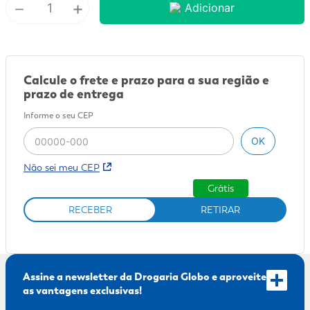
－
+
Adicionar
9
º
fralda xg
10
º
shampoo
Calcule o frete e prazo para a sua região e
prazo de entrega
Informe o seu CEP
OK
Não sei meu CEP
Grátis
RECEBER
RETIRAR
Assine a newsletter da Drogaria Globo e aproveite
as vantagens exclusivas!