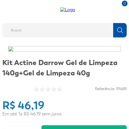
0
Buscar
TERMOS MAIS BUSCADOS
1
º
fralda
Kit Actine Darrow Gel de Limpeza
2
º
protetor solar
140g+Gel de Limpeza 40g
3
º
desodorante
4
º
pantene
Referência
:
91489
5
º
dove
R$
46
,
19
6
º
adeforte turbo
Em até
1
x
R$
46
,
19
sem juros
7
º
sabonete líquido
8
º
mounjaro