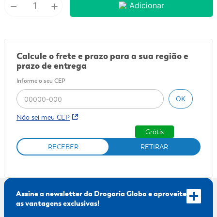
－
+
Adicionar
9
º
sabonete líquido
10
º
adeforte turbo
Calcule o frete e prazo para a sua região e
prazo de entrega
Informe o seu CEP
OK
Não sei meu CEP
Grátis
RECEBER
RETIRAR
Assine a newsletter da Drogaria Globo e aproveite
as vantagens exclusivas!