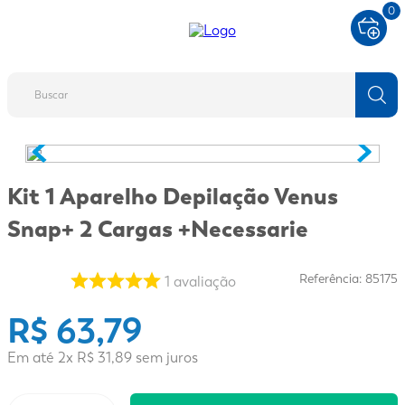
0
Buscar
TERMOS MAIS BUSCADOS
1
º
fralda
Kit 1 Aparelho Depilação Venus
2
º
protetor solar
Snap+ 2 Cargas +Necessarie
3
º
desodorante
4
º
pantene
Referência
:
85175
1
avaliação
5
º
dove
R$
63
,
79
6
º
fralda xg
Em até
2
x
R$
31
,
89
sem juros
7
º
mounjaro
8
º
shampoo