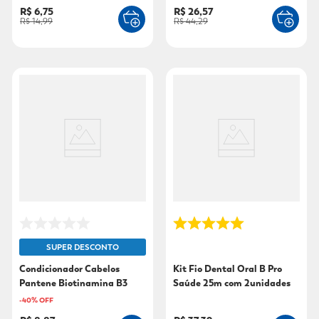
R$ 6,75
R$ 26,57
R$ 14,99
R$ 44,29
SUPER DESCONTO
Condicionador Cabelos
Kit Fio Dental Oral B Pro
Pantene Biotinamina B3
Saúde 25m com 2unidades
150ml
-
40
% OFF