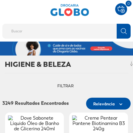
0
Buscar
TERMOS MAIS BUSCADOS
1
º
fralda
HIGIENE & BELEZA
2
º
protetor solar
3
º
desodorante
FILTRAR
4
º
pantene
5
º
dove
3249
Relevância
6
º
fralda xg
7
º
mounjaro
8
º
shampoo