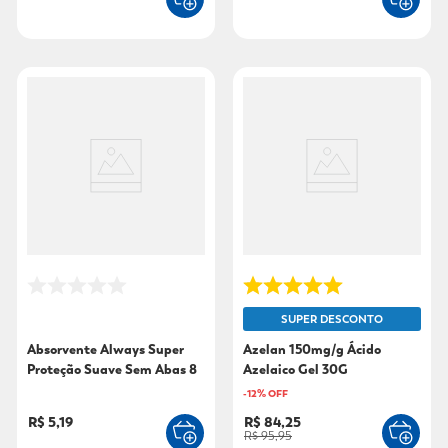
SUPER DESCONTO
Absorvente Always Super
Azelan 150mg/g Ácido
Proteção Suave Sem Abas 8
Azelaico Gel 30G
Unidades
-
12
% OFF
R$ 5,19
R$ 84,25
R$ 95,95