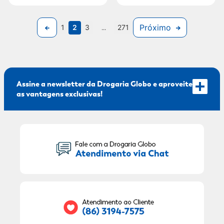
Próximo
1
2
3
...
271
Assine a newsletter da Drogaria Globo e aproveite
as vantagens exclusivas!
Seu Nome:
Seu E-mail: