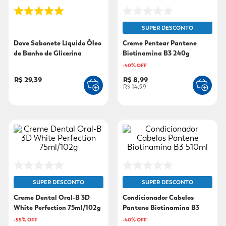
9
º
sabonete líquido
SUPER DESCONTO
10
º
adeforte turbo
Dove Sabonete Líquido Óleo
Creme Pentear Pantene
de Banho de Glicerina
Biotinamina B3 240g
240ml
-
40
% OFF
R$ 29,39
R$ 8,99
R$ 14,99
SUPER DESCONTO
SUPER DESCONTO
Creme Dental Oral-B 3D
Condicionador Cabelos
White Perfection 75ml/102g
Pantene Biotinamina B3
510ml
-
55
% OFF
-
40
% OFF