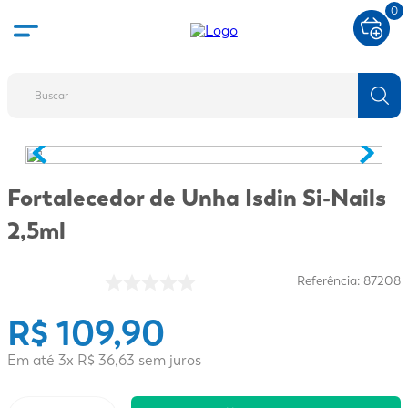
0
Buscar
TERMOS MAIS BUSCADOS
1
º
fralda
Fortalecedor de Unha Isdin Si-Nails
2
º
protetor solar
2,5ml
3
º
desodorante
4
º
pantene
Referência
:
87208
5
º
dove
R$
109
,
90
6
º
adeforte turbo
Em até
3
x
R$
36
,
63
sem juros
7
º
sabonete líquido
8
º
shampoo