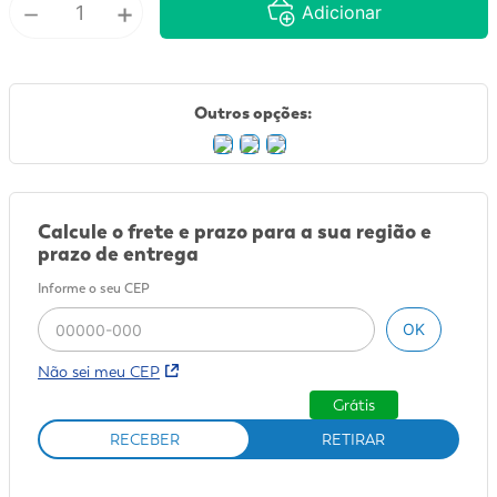
－
+
Adicionar
9
º
mounjaro
10
º
fralda xg
Outros opções:
Calcule o frete e prazo para a sua região e
prazo de entrega
Informe o seu CEP
OK
Não sei meu CEP
Grátis
RECEBER
RETIRAR