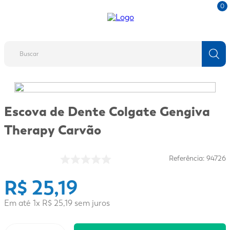
0
Buscar
TERMOS MAIS BUSCADOS
1
º
fralda
Escova de Dente Colgate Gengiva
2
º
protetor solar
Therapy Carvão
3
º
desodorante
4
º
pantene
Referência
:
94726
5
º
dove
R$
25
,
19
6
º
adeforte turbo
Em até
1
x
R$
25
,
19
sem juros
7
º
sabonete líquido
8
º
mounjaro