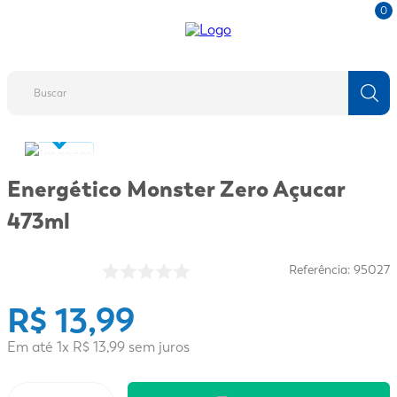
0
Buscar
TERMOS MAIS BUSCADOS
1
º
fralda
Energético Monster Zero Açucar
2
º
protetor solar
473ml
3
º
desodorante
4
º
pantene
Referência
:
95027
5
º
dove
R$
13
,
99
6
º
adeforte turbo
Em até
1
x
R$
13
,
99
sem juros
7
º
sabonete líquido
8
º
mounjaro