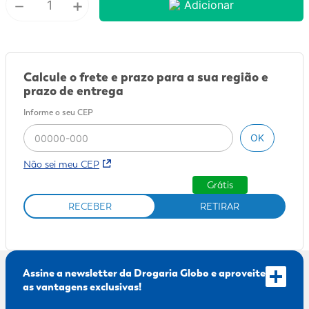
－
+
Adicionar
9
º
fralda xg
10
º
shampoo
Calcule o frete e prazo para a sua região e
prazo de entrega
Informe o seu CEP
OK
Não sei meu CEP
Grátis
RECEBER
RETIRAR
Assine a newsletter da Drogaria Globo e aproveite
as vantagens exclusivas!