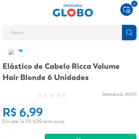
0
Buscar
TERMOS MAIS BUSCADOS
1
º
fralda
Elástico de Cabelo Ricca Volume
2
º
protetor solar
Hair Blonde 6 Unidades
3
º
desodorante
4
º
pantene
Referência
:
95331
5
º
dove
R$
6
,
99
6
º
adeforte turbo
Em até
1
x
R$
6
,
99
sem juros
7
º
sabonete líquido
8
º
mounjaro