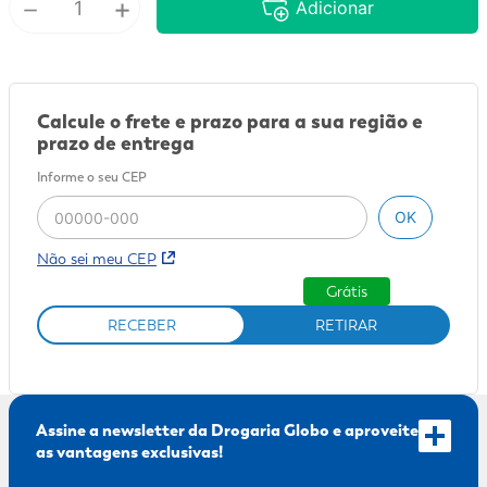
－
+
Adicionar
9
º
fralda xg
10
º
shampoo
Calcule o frete e prazo para a sua região e
prazo de entrega
Informe o seu CEP
OK
Não sei meu CEP
Grátis
RECEBER
RETIRAR
Assine a newsletter da Drogaria Globo e aproveite
as vantagens exclusivas!