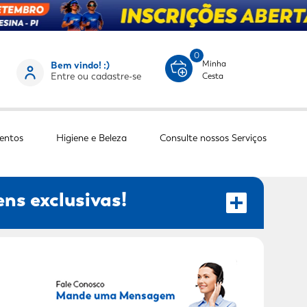
0
Minha
Bem vindo! :)
Entre ou cadastre-se
Cesta
entos
Higiene e Beleza
Consulte nossos Serviços
ns exclusivas!
RECEBER OFERTAS EXCLUSIVAS!