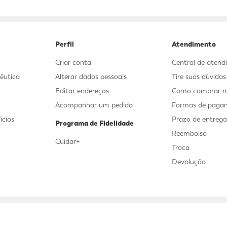
9
º
sabonete líquido
10
º
adeforte turbo
Perfil
Atendimento
Criar conta
Central de aten
êutica
Alterar dados pessoais
Tire suas dúvida
Editar endereços
Como comprar no
Acompanhar um pedido
Formas de paga
ícios
Prazo de entreg
Programa de Fidelidade
Reembolso
Cuidar+
Troca
Devolução