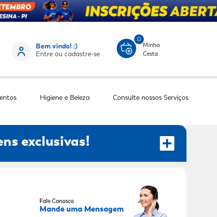
0
Minha
Bem vindo! :)
Entre ou cadastre-se
Cesta
entos
Higiene e Beleza
Consulte nossos Serviços
ns exclusivas!
RECEBER OFERTAS EXCLUSIVAS!