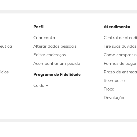
9
º
sabonete líquido
10
º
adeforte turbo
Perfil
Atendimento
Criar conta
Central de aten
êutica
Alterar dados pessoais
Tire suas dúvida
Editar endereços
Como comprar no
Acompanhar um pedido
Formas de paga
ícios
Prazo de entreg
Programa de Fidelidade
Reembolso
Cuidar+
Troca
Devolução