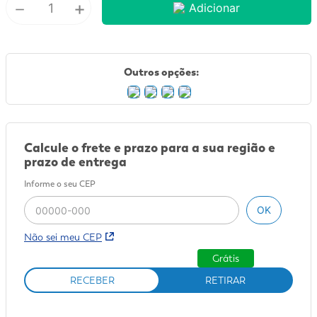
－
+
Adicionar
9
º
mounjaro
10
º
fralda xg
Outros opções:
Calcule o frete e prazo para a sua região e
prazo de entrega
Informe o seu CEP
OK
Não sei meu CEP
Grátis
RECEBER
RETIRAR