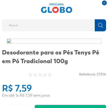
0
Buscar
TERMOS MAIS BUSCADOS
1
º
fralda
Desodorante para os Pés Tenys Pé
2
º
protetor solar
em Pó Tradicional 100g
3
º
desodorante
4
º
pantene
Referência
:
37356
5
º
dove
R$
7
,
59
6
º
adeforte turbo
Em até
1
x
R$
7
,
59
sem juros
7
º
sabonete líquido
8
º
shampoo