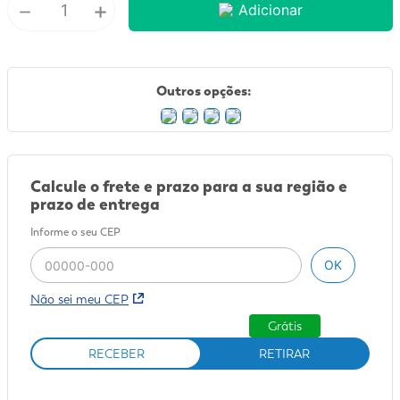
－
+
Adicionar
9
º
sabonete líquido
10
º
adeforte turbo
Outros opções:
Calcule o frete e prazo para a sua região e
prazo de entrega
Informe o seu CEP
OK
Não sei meu CEP
Grátis
RECEBER
RETIRAR