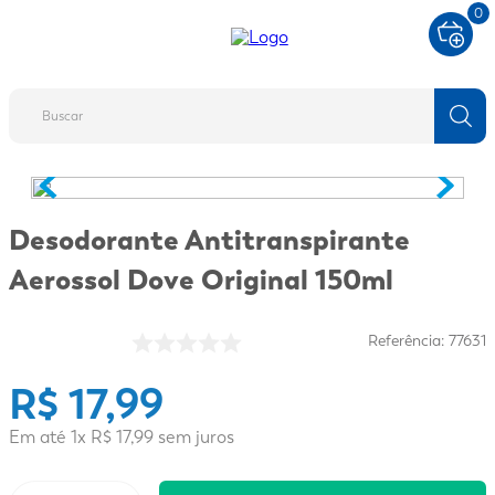
0
Buscar
TERMOS MAIS BUSCADOS
1
º
fralda
Desodorante Antitranspirante
2
º
protetor solar
Aerossol Dove Original 150ml
3
º
desodorante
4
º
pantene
Referência
:
77631
5
º
dove
R$
17
,
99
6
º
fralda xg
Em até
1
x
R$
17
,
99
sem juros
7
º
mounjaro
8
º
shampoo