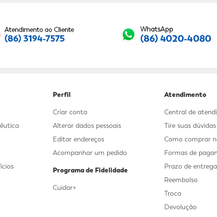
Seu E-mail:
Perfil
Atendimento
Criar conta
Central de aten
êutica
Alterar dados pessoais
Tire suas dúvida
Editar endereços
Como comprar no
Acompanhar um pedido
Formas de paga
ícios
Prazo de entreg
Programa de Fidelidade
Reembolso
Cuidar+
Troca
Devolução