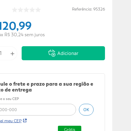
Referência
:
95326
120
,
99
4
x
R$
30
,
24
sem juros
+
Adicionar
ule o frete e prazo para a sua região e
o de entrega
e o seu CEP
OK
sei meu CEP
Grátis