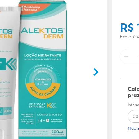
9
º
mounjaro
10
º
fralda xg
R$
Em até
－
Calc
praz
Inform
Não 