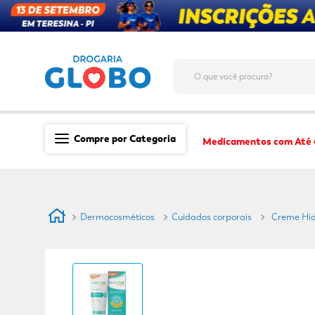
O que você procura?
Compre por Categoria
Medicamentos com Até
Saúde
Medicamentos
Dermocosméticos
Cuidados corporais
Creme Hid
Dermocosméticos
Mãe e Filho
Higiene & Beleza
Conveniência
Promoções