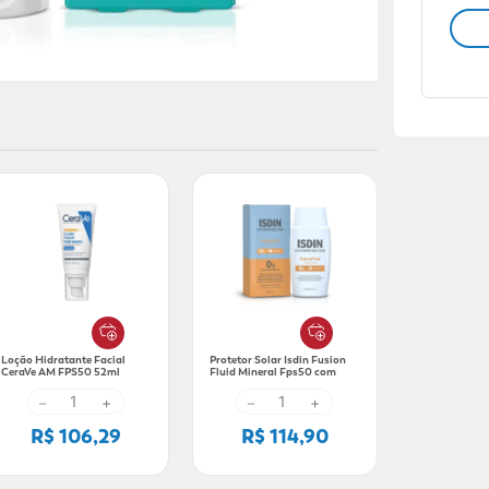
Loção Hidratante Facial
Protetor Solar Isdin Fusion
CeraVe AM FPS50 52ml
Fluid Mineral Fps50 com
50ml
－
+
－
+
R$ 106,29
R$ 114,90