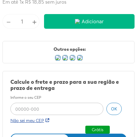
Em até
1
x
R$
18
,
85
sem juros
9
º
mounjaro
－
+
10
º
fralda xg
Adicionar
Outros opções:
Calcule o frete e prazo para a sua região e
prazo de entrega
Informe o seu CEP
OK
Não sei meu CEP
Grátis