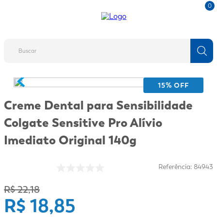
0
Buscar
TERMOS MAIS BUSCADOS
15
% OFF
1
º
fralda
Creme Dental para Sensibilidade
2
º
protetor solar
Colgate Sensitive Pro Alívio
3
º
desodorante
Imediato Original 140g
4
º
pantene
5
º
dove
Referência
:
84943
6
º
adeforte turbo
R$
22
,
18
R$
18
,
7
85
º
sabonete líquido
8
º
shampoo