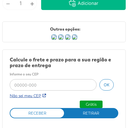
－
+
Adicionar
9
º
sabonete líquido
10
º
adeforte turbo
Outros opções:
Calcule o frete e prazo para a sua região e
prazo de entrega
Informe o seu CEP
OK
Não sei meu CEP
Grátis
RECEBER
RETIRAR