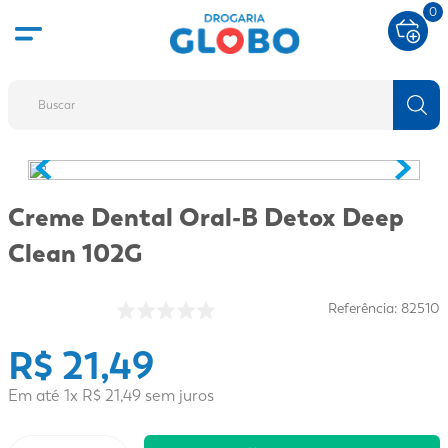
0
Buscar
TERMOS MAIS BUSCADOS
1
º
fralda
Creme Dental Oral-B Detox Deep
2
º
protetor solar
Clean 102G
3
º
desodorante
4
º
pantene
Referência
:
82510
5
º
dove
R$
21
,
49
6
º
fralda xg
Em até
1
x
R$
21
,
49
sem juros
7
º
mounjaro
8
º
shampoo