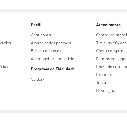
9
º
mounjaro
10
º
fralda xg
Perfil
Atendimento
Criar conta
Central de aten
êutica
Alterar dados pessoais
Tire suas dúvida
Editar endereços
Como comprar no
Acompanhar um pedido
Formas de paga
ícios
Prazo de entreg
Programa de Fidelidade
Reembolso
Cuidar+
Troca
Devolução