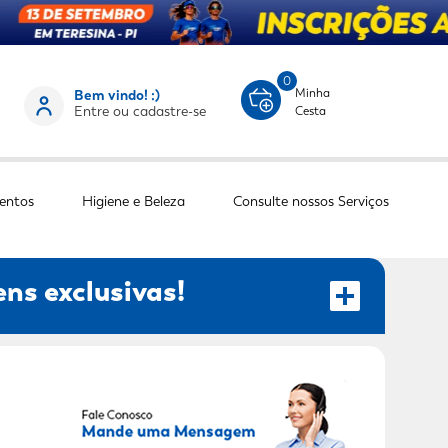
0
Minha
Bem vindo! :)
Entre ou cadastre-se
Cesta
entos
Higiene e Beleza
Consulte nossos Serviços
ns exclusivas!
RECEBER OFERTAS EXCLUSIVAS!