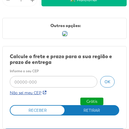
9
º
fralda xg
10
º
shampoo
Outros opções:
Calcule o frete e prazo para a sua região e
prazo de entrega
Informe o seu CEP
OK
Não sei meu CEP
Grátis
RECEBER
RETIRAR