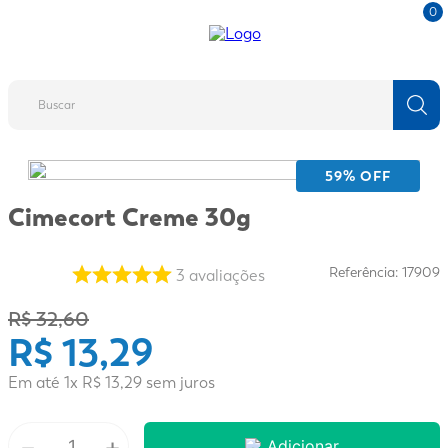
0
Buscar
TERMOS MAIS BUSCADOS
59
% OFF
1
º
fralda
Cimecort Creme 30g
2
º
protetor solar
3
º
desodorante
Referência
:
17909
3
avaliações
4
º
pantene
R$
32
,
60
R$
13
,
29
5
º
dove
6
º
adeforte turbo
Em até
1
x
R$
13
,
29
sem juros
7
º
sabonete líquido
－
+
8
º
mounjaro
Adicionar