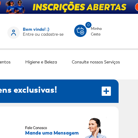
0
Minha
Bem vindo! :)
Entre ou cadastre-se
Cesta
entos
Higiene e Beleza
Consulte nossos Serviços
ns exclusivas!
RECEBER OFERTAS EXCLUSIVAS!