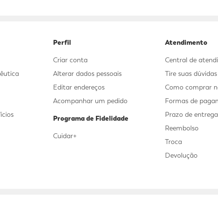
9
º
sabonete líquido
10
º
adeforte turbo
Perfil
Atendimento
Criar conta
Central de aten
êutica
Alterar dados pessoais
Tire suas dúvida
Editar endereços
Como comprar no
Acompanhar um pedido
Formas de paga
ícios
Prazo de entreg
Programa de Fidelidade
Reembolso
Cuidar+
Troca
Devolução