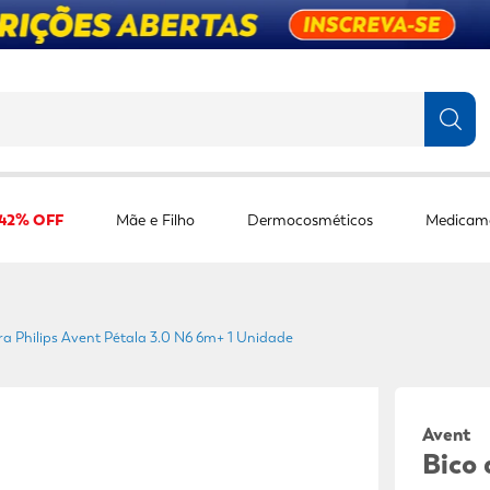
TERMOS MAIS BUSCADOS
1
º
fralda
 42% OFF
Mãe e Filho
Dermocosméticos
Medicam
2
º
protetor solar
3
º
desodorante
4
º
pantene
a Philips Avent Pétala 3.0 N6 6m+ 1 Unidade
5
º
dove
6
º
adeforte turbo
7
º
sabonete líquido
avent
Bico
8
º
shampoo