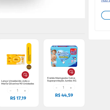
Não 
Fralda Mamypoko Calca
Superproteção Jumbo XG
Lenço Umedecido João e
24x1
Maria Glicerina 90 Unidades
－
+
－
+
R$ 44,59
R$ 17,19