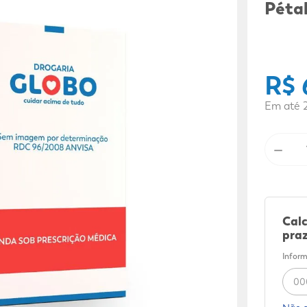
9
º
mounjaro
Péta
10
º
fralda xg
R$
Em até
－
Calc
praz
Inform