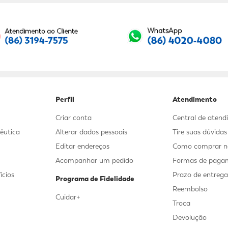
Seu E-mail:
Perfil
Atendimento
Criar conta
Central de aten
êutica
Alterar dados pessoais
Tire suas dúvida
Editar endereços
Como comprar no
Acompanhar um pedido
Formas de paga
ícios
Prazo de entreg
Programa de Fidelidade
Reembolso
Cuidar+
Troca
Devolução