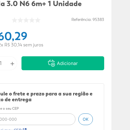
la 3.0 N6 6m+ 1 Unidade
Referência
:
95383
60
,
29
2
x
R$
30
,
14
sem juros
+
Adicionar
ule o frete e prazo para a sua região e
o de entrega
e o seu CEP
OK