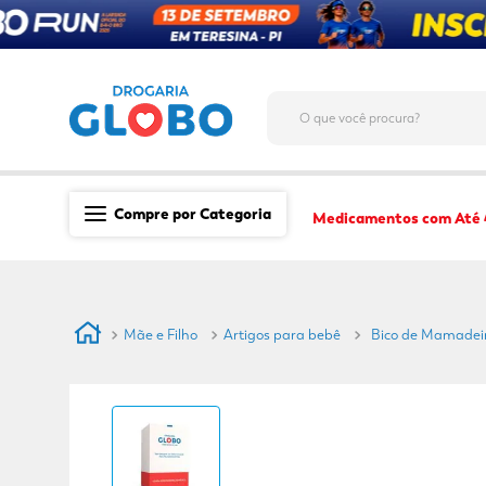
O que você procura?
Compre por Categoria
Medicamentos com Até
Saúde
Medicamentos
Mãe e Filho
Artigos para bebê
Bico de Mamadeir
Dermocosméticos
Mãe e Filho
Higiene & Beleza
Conveniência
Promoções