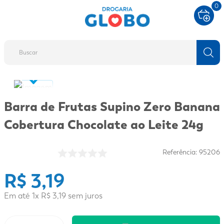
0
Buscar
TERMOS MAIS BUSCADOS
1
º
fralda
Barra de Frutas Supino Zero Banana
2
º
protetor solar
Cobertura Chocolate ao Leite 24g
3
º
desodorante
4
º
pantene
Referência
:
95206
5
º
dove
R$
3
,
19
6
º
fralda xg
Em até
1
x
R$
3
,
19
sem juros
7
º
mounjaro
8
º
shampoo