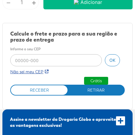
－
+
Adicionar
9
º
sabonete líquido
10
º
adeforte turbo
Calcule o frete e prazo para a sua região e
prazo de entrega
Informe o seu CEP
OK
Não sei meu CEP
Grátis
RECEBER
RETIRAR
Assine a newsletter da Drogaria Globo e aproveite
as vantagens exclusivas!