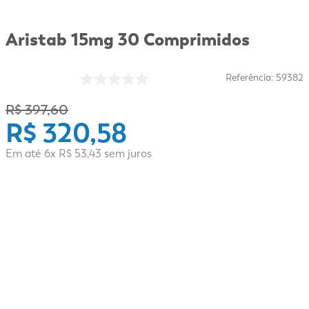
Aristab 15mg 30 Comprimidos
Referência
:
59382
R$
397
,
60
R$
320
,
58
Em até
6
x
R$
53
,
43
sem juros