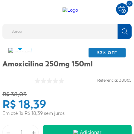
0
Buscar
TERMOS MAIS BUSCADOS
52
% OFF
1
º
fralda
Amoxicilina 250mg 150ml
2
º
protetor solar
Referência
:
38065
3
º
desodorante
4
º
pantene
R$
38
,
03
R$
18
,
39
5
º
dove
6
º
adeforte turbo
Em até
1
x
R$
18
,
39
sem juros
7
º
sabonete líquido
－
+
Adicionar
8
º
shampoo