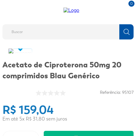
0
Buscar
TERMOS MAIS BUSCADOS
1
º
fralda
Acetato de Ciproterona 50mg 20
2
º
protetor solar
comprimidos Blau Genérico
3
º
desodorante
4
º
pantene
Referência
:
95107
5
º
dove
R$
159
,
04
6
º
fralda xg
Em até
5
x
R$
31
,
80
sem juros
7
º
mounjaro
8
º
shampoo