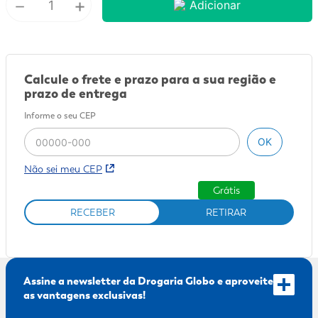
－
+
Adicionar
9
º
sabonete líquido
10
º
adeforte turbo
Calcule o frete e prazo para a sua região e
prazo de entrega
Informe o seu CEP
OK
Não sei meu CEP
Grátis
RECEBER
RETIRAR
Assine a newsletter da Drogaria Globo e aproveite
as vantagens exclusivas!