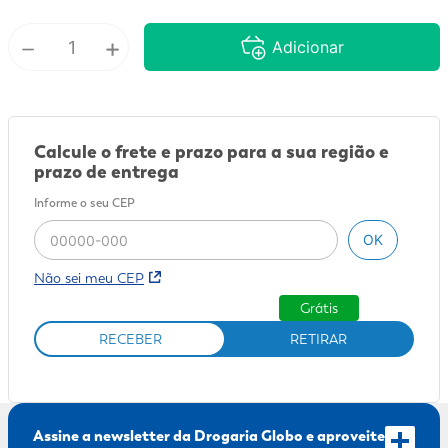
9
º
mounjaro
－
+
Adicionar
10
º
fralda xg
Calcule o frete e prazo para a sua região e
prazo de entrega
Informe o seu CEP
OK
Não sei meu CEP
Grátis
RECEBER
RETIRAR
Assine a newsletter da Drogaria Globo e aproveite