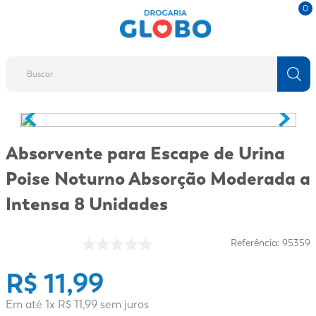
0
Buscar
TERMOS MAIS BUSCADOS
1
º
fralda
Absorvente para Escape de Urina
2
º
protetor solar
Poise Noturno Absorção Moderada a
3
º
desodorante
Intensa 8 Unidades
4
º
pantene
5
º
dove
Referência
:
95359
6
º
adeforte turbo
R$
11
,
99
7
º
sabonete líquido
Em até
1
x
R$
11
,
99
sem juros
8
º
shampoo