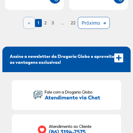
Próximo
1
2
3
...
22
Assine a newsletter da Drogaria Globo e aproveite
as vantagens exclusivas!
Seu Nome:
Seu E-mail: