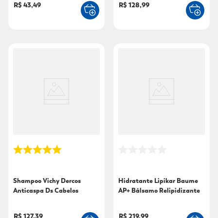
R$ 43,49
R$ 128,99
Shampoo Vichy Dercos
Hidratante Lipikar Baume
Anticaspa Ds Cabelos
AP+ Bálsamo Relipidizante
Normais a Oleosos 300G
Corporal 400ml
R$ 127,39
R$ 219,99