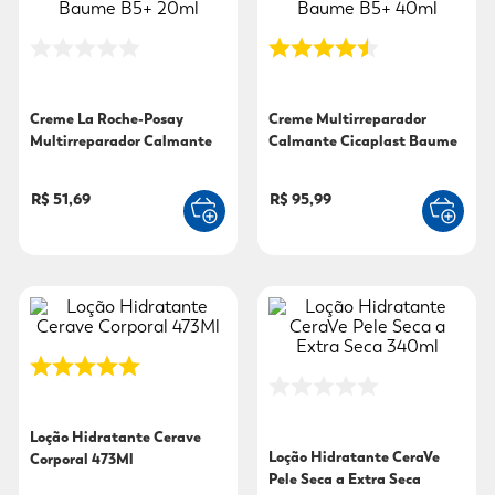
9
º
mounjaro
10
º
fralda xg
Creme La Roche-Posay
Creme Multirreparador
Multirreparador Calmante
Calmante Cicaplast Baume
Cicaplast Baume B5+ 20ml
B5+ 40ml
R$ 51,69
R$ 95,99
Loção Hidratante Cerave
Loção Hidratante CeraVe
Corporal 473Ml
Pele Seca a Extra Seca