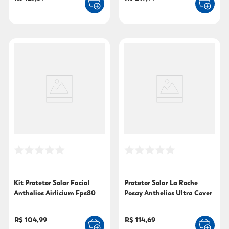
Kit Protetor Solar Facial
Protetor Solar La Roche
Anthelios Airlicium Fps80
Posay Anthelios Ultra Cover
40g+Gel de Limpeza
Cor 3.0 FPS 60 30g
Effaclar Concentrado 50g
R$ 104,99
R$ 114,69