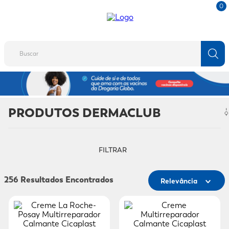
0
Buscar
TERMOS MAIS BUSCADOS
1
º
fralda
PRODUTOS DERMACLUB
2
º
protetor solar
3
º
desodorante
FILTRAR
4
º
pantene
5
º
dove
256
Relevância
6
º
adeforte turbo
7
º
sabonete líquido
8
º
shampoo