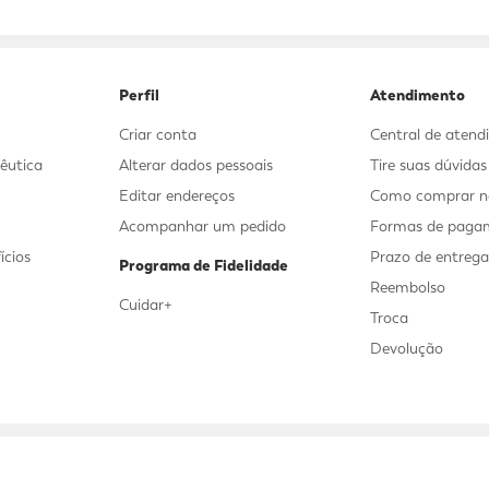
9
º
sabonete líquido
10
º
adeforte turbo
Perfil
Atendimento
Criar conta
Central de aten
êutica
Alterar dados pessoais
Tire suas dúvida
Editar endereços
Como comprar no
Acompanhar um pedido
Formas de paga
ícios
Prazo de entreg
Programa de Fidelidade
Reembolso
Cuidar+
Troca
Devolução