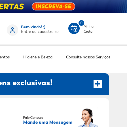
0
Minha
Bem vindo! :)
Entre ou cadastre-se
Cesta
entos
Higiene e Beleza
Consulte nossos Serviços
ns exclusivas!
RECEBER OFERTAS EXCLUSIVAS!