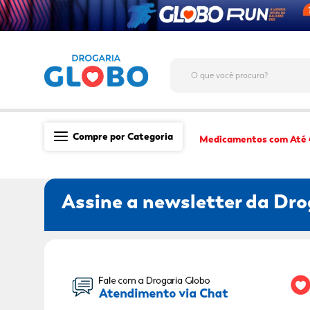
O que você procura?
Compre por Categoria
Medicamentos com Até
Saúde
Assine a newsletter da Dro
Medicamentos
Dermocosméticos
Mãe e Filho
Seu Nome:
Higiene & Beleza
Conveniência
Promoções