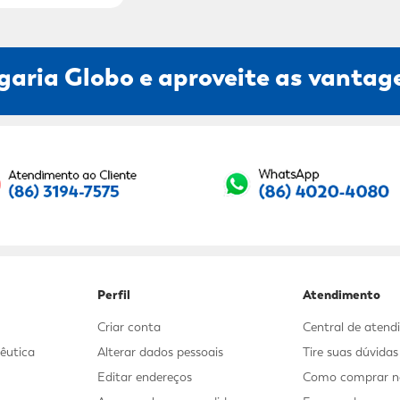
garia Globo e aproveite as vantage
Seu E-mail:
Perfil
Atendimento
Criar conta
Central de aten
êutica
Alterar dados pessoais
Tire suas dúvida
Editar endereços
Como comprar no