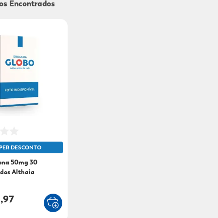
9
º
mounjaro
10
º
fralda xg
PER DESCONTO
ona 50mg 30
dos Althaia
,97