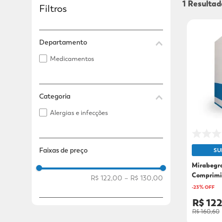
1
Filtros
Adicional
Adicional
Departamento
Medicamentos
Categoria
Alergias e infecções
Faixas de preço
SU
Mirabegr
Comprimi
R$ 122,00
–
R$ 130,00
-
23
% OFF
R$ 122
R$ 160,60