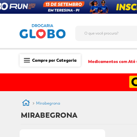
O que você procura?
Compre por Categoria
Medicamentos com Até
Saúde
Medicamentos
Dermocosméticos
Mirabegrona
Mãe e Filho
MIRABEGRONA
Higiene & Beleza
Conveniência
Promoções