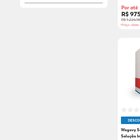
Agulhas
Por até
R$ 97
R$ 1.224,16
*Preço válid
DESCO
Wegovy S
Solução I