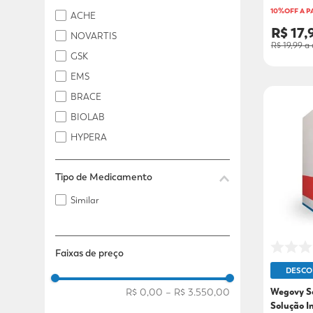
Olhos, ouvidos e boca
10%OFF A P
ACHE
R$ 17,
NOVARTIS
R$ 19,99
a 
GSK
EMS
BRACE
BIOLAB
HYPERA
INSPIRE
Tipo de Medicamento
EUROFARMA
UNDERSKIN
Similar
Faixas de preço
DESCO
R$ 0,00
–
R$ 3.550,00
Wegovy S
Solução I