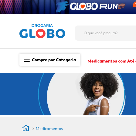
O que você procura?
Compre por Categoria
Medicamentos com Até
Saúde
Medicamentos
Dermocosméticos
Mãe e Filho
Higiene & Beleza
Conveniência
Medicamentos
Promoções