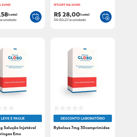
A 2UND
15%OFF NA 2UND
,58
R$ 28,00
(cada)
(cada)
a unidade
R$ 30,27
a unidade
LEVE E PAGUE
DESCONTO LABORATÓRIO
g Solução Injetável
Rybelsus 7mg 30comprimidos
eringas Ems