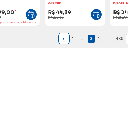
-
81
% OFF
15%OFF N
99,00
R$ 44,39
R$ 2
*
9
R$ 233,65
R$ 25,97
o para combo ou qtd. mínima.
1
...
3
4
...
439
garia Globo e aproveite as vantage
Seu E-mail: