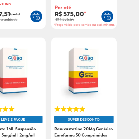
A 2UND
Por até
7,51
R$ 575,00
*
(cada)
a unidade
R$ 1.226,64
*Preço válido para combo ou qtd. mínima.
LEVE E PAGUE
SUPER DESCONTO
inta 1ML Suspensão
Rosuvastatina 20Mg Genérico
l 5mg/ml | 2mg/ml
Eurofarma 30 Comprimidos