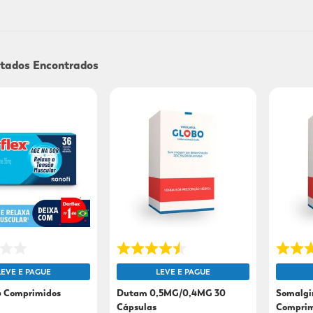
9
º
sabonete líquido
10
º
adeforte turbo
LEVE E PAGUE
LEVE E PAGUE
6 Comprimidos
Dutam 0,5MG/0,4MG 30
Somalgi
Cápsulas
Comprim