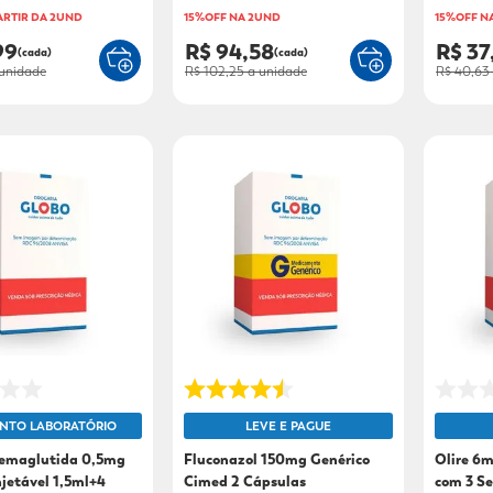
ARTIR DA 2UND
15%OFF NA 2UND
15%OFF N
99
R$ 94,58
R$ 37
(cada)
(cada)
unidade
R$ 102,25
a unidade
R$ 40,63
NTO LABORATÓRIO
LEVE E PAGUE
emaglutida 0,5mg
Fluconazol 150mg Genérico
Olire 6m
njetável 1,5ml+4
Cimed 2 Cápsulas
com 3 S