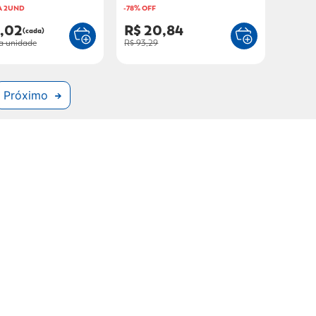
A 2UND
-
78
% OFF
4,02
R$ 20,84
(cada)
a unidade
R$ 93,29
Próximo
ns exclusivas!
RECEBER OFERTAS EXCLUSIVAS!