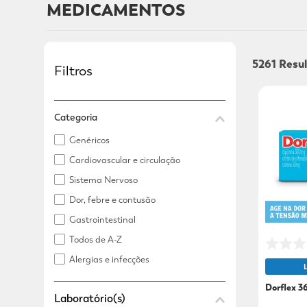
MEDICAMENTOS
Adicional
Adicional
5261
Filtros
Categoria
Genéricos
Cardiovascular e circulação
Sistema Nervoso
Dor, febre e contusão
Gastrointestinal
Todos de A-Z
Alergias e infecções
Gripe e Resfriado
Dorflex 3
Saúde da mulher