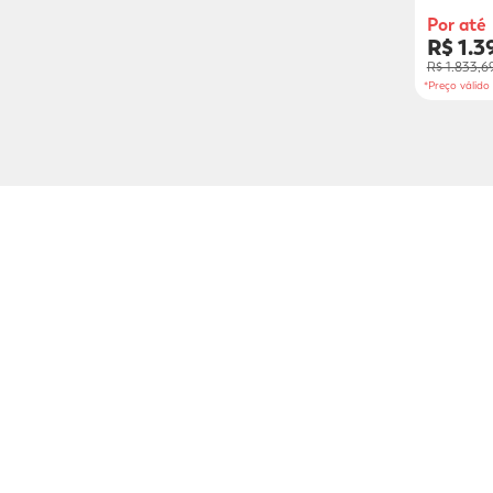
Agulhas
Por até
R$ 1.3
R$ 1.833,6
*Preço válid
Assine a newsletter da Dro
Seu Nome: