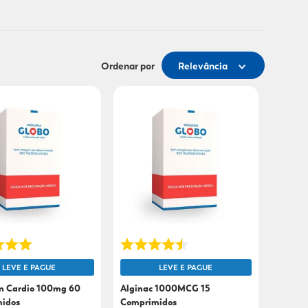
Ordenar por
Relevância
LEVE E PAGUE
LEVE E PAGUE
n Cardio 100mg 60
Alginac 1000MCG 15
idos
Comprimidos