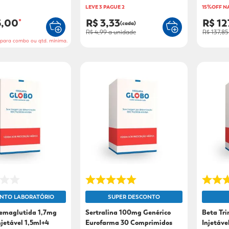
LEVE 3 PAGUE 2
15%OFF N
5,00
R$ 3,33
R$ 12
*
(cada)
R$ 4,99
a unidade
R$ 137,85
o para combo ou qtd. mínima.
NTO LABORATÓRIO
SUPER DESCONTO
emaglutida 1,7mg
Sertralina 100mg Genérico
Beta Tr
njetável 1,5ml+4
Eurofarma 30 Comprimidos
Injetáve