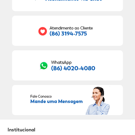
9
º
fralda xg
Seu E-mail:
10
º
shampoo
RECEBER OFERTAS EXCLUSIVAS!
Institucional