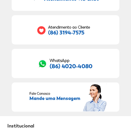
9
º
sabonete líquido
Seu E-mail:
10
º
adeforte turbo
RECEBER OFERTAS EXCLUSIVAS!
Institucional