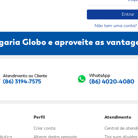
9
º
mounjaro
10
º
fralda xg
Entrar
Não tem uma conta? 
garia Globo e aproveite as vantage
Seu E-mail:
Perfil
Atendimento
Criar conta
Central de aten
êutica
Alterar dados pessoais
Tire suas dúvida