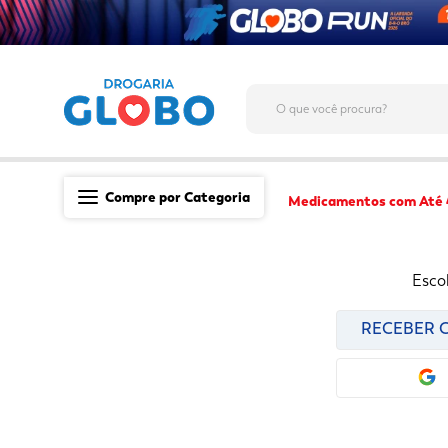
O que você procura?
Compre por Categoria
Medicamentos com Até
Saúde
Esco
Medicamentos
Dermocosméticos
RECEBER C
Mãe e Filho
Higiene & Beleza
Conveniência
Promoções