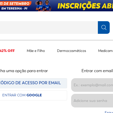
TERMOS MAIS BUSCADOS
1
º
fralda
 42% OFF
Mãe e Filho
Dermocosméticos
Medicam
2
º
protetor solar
3
º
desodorante
4
º
pantene
lha uma opção para entrar
Entrar com email
5
º
dove
ÓDIGO DE ACESSO POR EMAIL
6
º
adeforte turbo
ENTRAR COM
GOOGLE
7
º
sabonete líquido
8
º
shampoo
Esqu