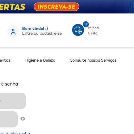
0
Minha
Bem vindo! :)
Entre ou cadastre-se
Cesta
entos
Higiene e Beleza
Consulte nossos Serviços
 e senha
eci minha senha