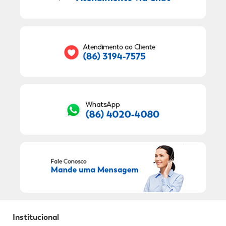
9
º
sabonete líquido
Seu E-mail:
10
º
adeforte turbo
RECEBER OFERTAS EXCLUSIVAS!
Institucional