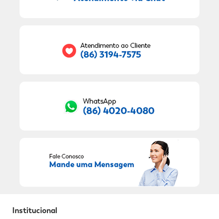
9
º
fralda xg
Seu E-mail:
10
º
shampoo
RECEBER OFERTAS EXCLUSIVAS!
Institucional